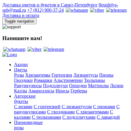
Доставка цветов и букетов в Санкт-Петербурге
fleurdelys-
spb@mail.ru
+7 (812) 900-37-24
Доставка и оплата
Toggle navigation
Напишите нам!
Акции
Цветы
Розы
Хризантемы
Гортензии
Лизиантусы
Пионы
Гвоздики
Ромашки
Альстромерии
Тюльпаны
Ранункулюсы
Подсолнухи
Орхидеи
Маттиолы
Лилии
Каллы
Амариллисы
Ирисы
Герберы
Авторские
букеты
С розами
С гортензией
С лизиантусом
С пионами
С
ранункулюсами
С гвоздиками
С хризантемами
С
каллами
С тюльпанами
С подсолнухами
С лавандой
Пионовидные
розы