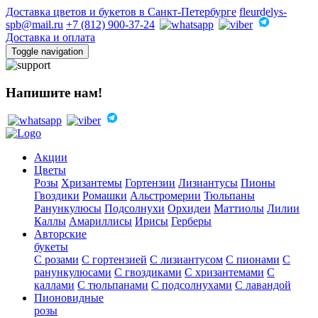
Доставка цветов и букетов в Санкт-Петербурге
fleurdelys-
spb@mail.ru
+7 (812) 900-37-24
Доставка и оплата
Toggle navigation
Напишите нам!
Акции
Цветы
Розы
Хризантемы
Гортензии
Лизиантусы
Пионы
Гвоздики
Ромашки
Альстромерии
Тюльпаны
Ранункулюсы
Подсолнухи
Орхидеи
Маттиолы
Лилии
Каллы
Амариллисы
Ирисы
Герберы
Авторские
букеты
С розами
С гортензией
С лизиантусом
С пионами
С
ранункулюсами
С гвоздиками
С хризантемами
С
каллами
С тюльпанами
С подсолнухами
С лавандой
Пионовидные
розы