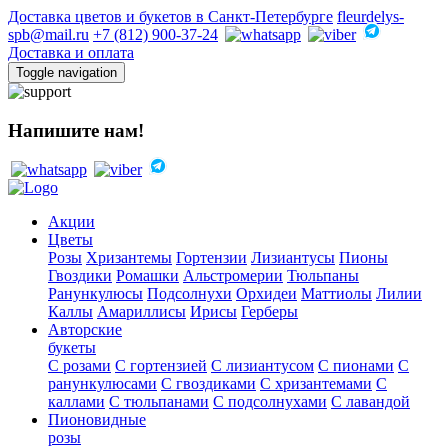
Доставка цветов и букетов в Санкт-Петербурге
fleurdelys-
spb@mail.ru
+7 (812) 900-37-24
Доставка и оплата
Toggle navigation
Напишите нам!
Акции
Цветы
Розы
Хризантемы
Гортензии
Лизиантусы
Пионы
Гвоздики
Ромашки
Альстромерии
Тюльпаны
Ранункулюсы
Подсолнухи
Орхидеи
Маттиолы
Лилии
Каллы
Амариллисы
Ирисы
Герберы
Авторские
букеты
С розами
С гортензией
С лизиантусом
С пионами
С
ранункулюсами
С гвоздиками
С хризантемами
С
каллами
С тюльпанами
С подсолнухами
С лавандой
Пионовидные
розы