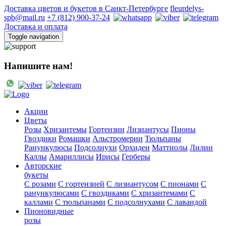
Доставка цветов и букетов в Санкт-Петербурге
fleurdelys-
spb@mail.ru
+7 (812) 900-37-24
Доставка и оплата
Toggle navigation
Напишите нам!
Акции
Цветы
Розы
Хризантемы
Гортензии
Лизиантусы
Пионы
Гвоздики
Ромашки
Альстромерии
Тюльпаны
Ранункулюсы
Подсолнухи
Орхидеи
Маттиолы
Лилии
Каллы
Амариллисы
Ирисы
Герберы
Авторские
букеты
С розами
С гортензией
С лизиантусом
С пионами
С
ранункулюсами
С гвоздиками
С хризантемами
С
каллами
С тюльпанами
С подсолнухами
С лавандой
Пионовидные
розы