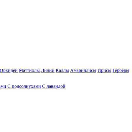
Орхидеи
Маттиолы
Лилии
Каллы
Амариллисы
Ирисы
Герберы
ами
С подсолнухами
С лавандой