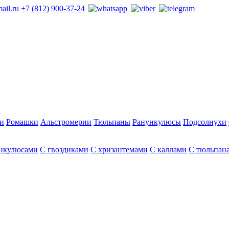
ail.ru
+7 (812) 900-37-24
и
Ромашки
Альстромерии
Тюльпаны
Ранункулюсы
Подсолнухи
нкулюсами
С гвоздиками
С хризантемами
С каллами
С тюльпан