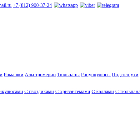
ail.ru
+7 (812) 900-37-24
и
Ромашки
Альстромерии
Тюльпаны
Ранункулюсы
Подсолнухи
нкулюсами
С гвоздиками
С хризантемами
С каллами
С тюльпан