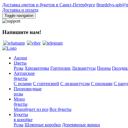
Доставка цветов и букетов в Санкт-Петербурге
fleurdelys-spb@m
Доставка и оплата
Toggle navigation
Напишите нам!
Акции
Цветы
Розы
Хризантемы
Гортензии
Лизиантусы
Пионы
Гвоздик
Авторские
букеты
С розами
С гортензией
С лизиантусом
С пионами
С рану
Пионовидные
розы
Моно
букеты
Монобукет из роз
Все букеты
Букеты
в коробке
Розы
Шляпные коробки
Деревянные ящики