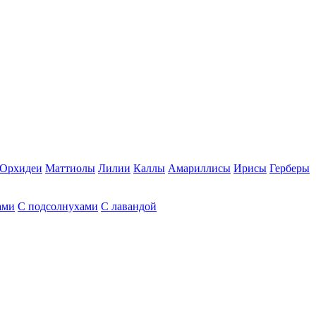
Орхидеи
Маттиолы
Лилии
Каллы
Амариллисы
Ирисы
Герберы
ами
С подсолнухами
С лавандой