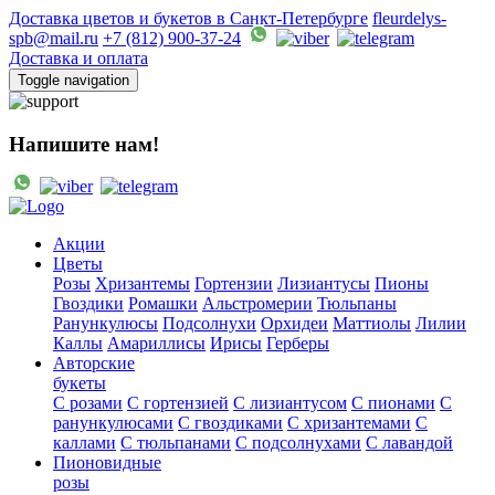
Доставка цветов и букетов в Санкт-Петербурге
fleurdelys-
spb@mail.ru
+7 (812) 900-37-24
Доставка и оплата
Toggle navigation
Напишите нам!
Акции
Цветы
Розы
Хризантемы
Гортензии
Лизиантусы
Пионы
Гвоздики
Ромашки
Альстромерии
Тюльпаны
Ранункулюсы
Подсолнухи
Орхидеи
Маттиолы
Лилии
Каллы
Амариллисы
Ирисы
Герберы
Авторские
букеты
С розами
С гортензией
С лизиантусом
С пионами
С
ранункулюсами
С гвоздиками
С хризантемами
С
каллами
С тюльпанами
С подсолнухами
С лавандой
Пионовидные
розы